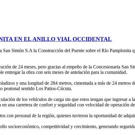
ITA EN EL ANILLO VIAL OCCIDENTAL
a San Simón S.A la Construcción del Puente sobre el Río Pamplonita q
cución de 24 meses, pero gracias al empeño de la Concesionaria San Simó
ble entregar la obra con seis meses de antelación para la comunidad.
oladizos y una longitud de 284 metros, cimentada a más de 24 metros de
o peatonal sentido Los Patios-Cúcuta.
culación de los vehículos de carga sin que estos tengan que ingresar a l
 día en una carretera de confort y seguridad con velocidad de operación
s con personal de la región, quienes tuvieron la oportunidad de adquirir
ollo socioeconómico, competitividad y crecimiento, generando segurida